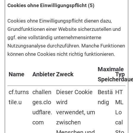
Cookies ohne Einwilligungspflicht (5)
Cookies ohne Einwilligungspflicht dienen dazu,
Grundfunktionen einer Website sicherzustellen und
ggf. eine vollständig unternehmensinterne
Nutzungsanalyse durchzuführen. Manche Funktionen
können ohne Cookies nicht richtig funktionieren.
Maximale
Name
Anbieter
Zweck
Typ
Speicherdau
cf.turns
challen
Dieser Cookie
Bestä
HT
tile.u
ges.clo
wird
ndig
ML
udflare.
verwendet, um
Lo
com
zwischen
cal
Menschen und
Sto