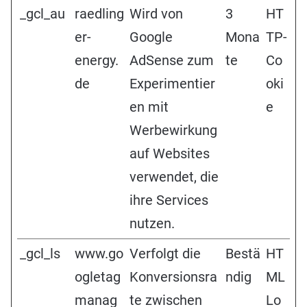
_gcl_au
raedling
Wird von
3
HT
er-
Google
Mona
TP-
energy.
AdSense zum
te
Co
de
Experimentier
oki
en mit
e
Werbewirkung
auf Websites
verwendet, die
ihre Services
nutzen.
_gcl_ls
www.go
Verfolgt die
Bestä
HT
ogletag
Konversionsra
ndig
ML
manag
te zwischen
Lo