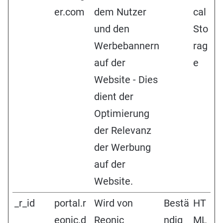
er.com
dem Nutzer
cal
und den
Sto
Werbebannern
rag
auf der
e
Website - Dies
dient der
Optimierung
der Relevanz
der Werbung
auf der
Website.
_r_id
portal.r
Wird von
Bestä
HT
eonic.d
Reonic
ndig
ML