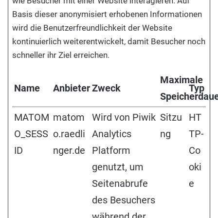
wie Besucher mit einer Website interagieren. Auf
Basis dieser anonymisiert erhobenen Informationen
wird die Benutzerfreundlichkeit der Website
kontinuierlich weiterentwickelt, damit Besucher noch
schneller ihr Ziel erreichen.
Maximale
Name
Anbieter
Zweck
Typ
Speicherdau
MATOM
matom
Wird von Piwik
Sitzu
HT
O_SESS
o.raedli
Analytics
ng
TP-
ID
nger.de
Platform
Co
genutzt, um
oki
Seitenabrufe
e
des Besuchers
während der