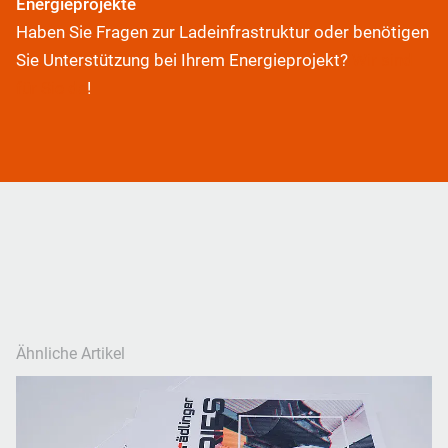
Energieprojekte
Haben Sie Fragen zur Ladeinfrastruktur oder benötigen
Sie Unterstützung bei Ihrem Energieprojekt?
Wir sind
für Sie da
!
Ähnliche Artikel